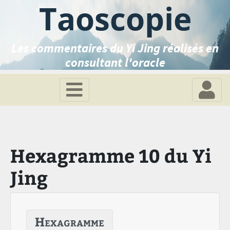
Taoscopie
Les commentaires du Yi Jing réalisés en
consultant l'oracle
Hexagramme 10 du Yi
Jing
Hexagramme