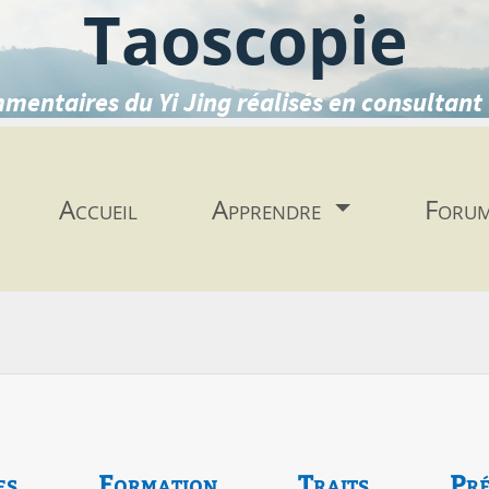
Taoscopie
mentaires du Yi Jing réalisés en consultant 
Accueil
Apprendre
Foru
es
Formation
Traits
Pré