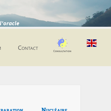
l'oracle
m
Contact
Consultation
paration
Nucléaire