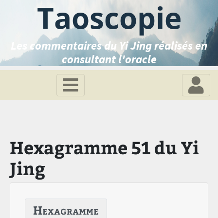
Taoscopie
Les commentaires du Yi Jing réalisés en
consultant l'oracle
Hexagramme 51 du Yi
Jing
Hexagramme