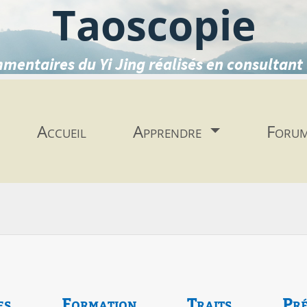
Taoscopie
mentaires du Yi Jing réalisés en consultant 
Accueil
Apprendre
Foru
es
Formation
Traits
Pré