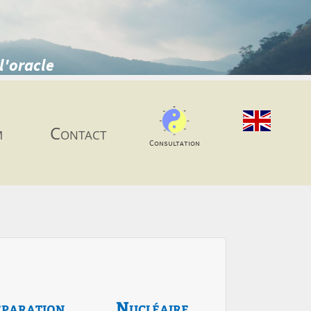
l'oracle
m
Contact
Consultation
paration
Nucléaire