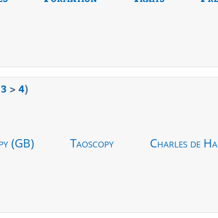
43
>
4
)
py (GB)
Taoscopy
Charles de Ha