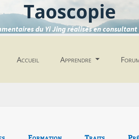
Taoscopie
mentaires du Yi Jing réalisés en consultant 
Accueil
Apprendre
Foru
es
Formation
Traits
Pré