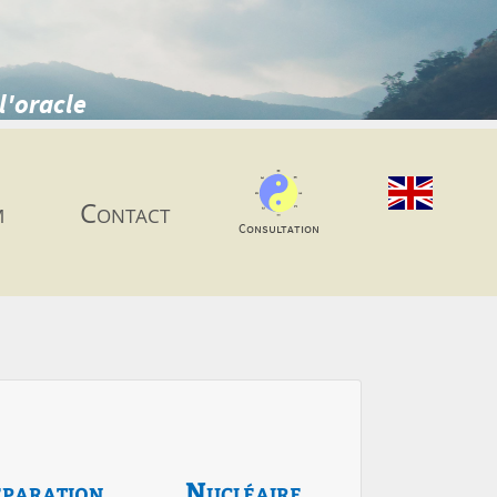
l'oracle
m
Contact
Consultation
paration
Nucléaire