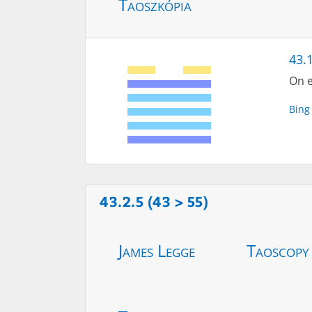
Taoszkópia
43.1
On e
Bing
43.2.5 (43 > 55)
James Legge
Taoscopy