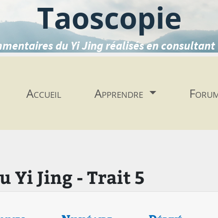
Taoscopie
mentaires du Yi Jing réalisés en consultant 
Accueil
Apprendre
Foru
Yi Jing - Trait 5