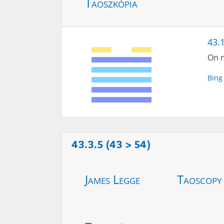
Taoszkópia
43.1
On n
Bing
43.3.5 (43 > 54)
James Legge
Taoscopy