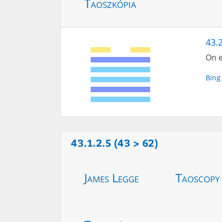
Taoszkópia
43.2
On e
Bing
43.1.2.5 (43 > 62)
James Legge
Taoscopy