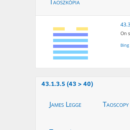
Taoszkópia
43.3
On s
Bing
43.1.3.5 (43 > 40)
James Legge
Taoscopy