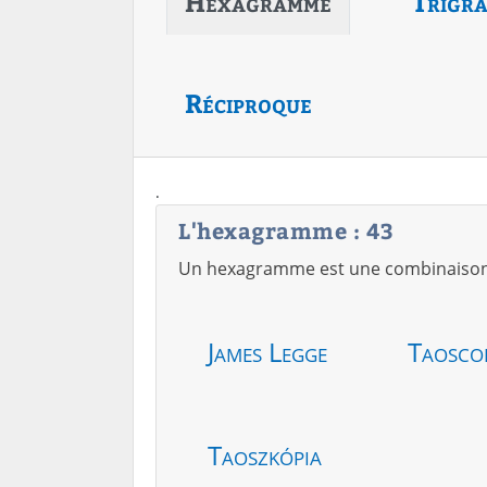
Hexagramme
Trigr
Réciproque
.
L'hexagramme : 43
Un hexagramme est une combinaison de
James Legge
Taosco
Taoszkópia