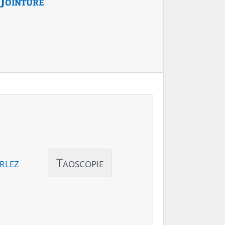
Jointure
rlez
Taoscopie