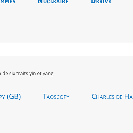
ammes
Nucléaire
Dérivé
 six traits yin et yang.
py (GB)
Taoscopy
Charles de Ha