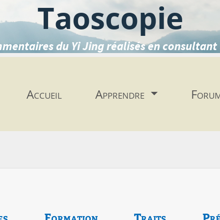
Taoscopie
mentaires du Yi Jing réalisés en consultant 
Accueil
Apprendre
Foru
es
Formation
Traits
Pré