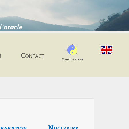
l'oracle
m
Contact
Consultation
paration
Nucléaire