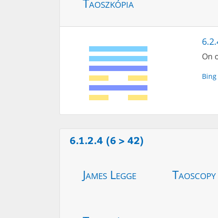
Taoszkópia
6.2.
On o
Bing
6.1.2.4 (6 > 42)
James Legge
Taoscopy