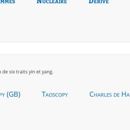
ammes
Nucléaire
Dérivé
 six traits yin et yang.
py (GB)
Taoscopy
Charles de Ha