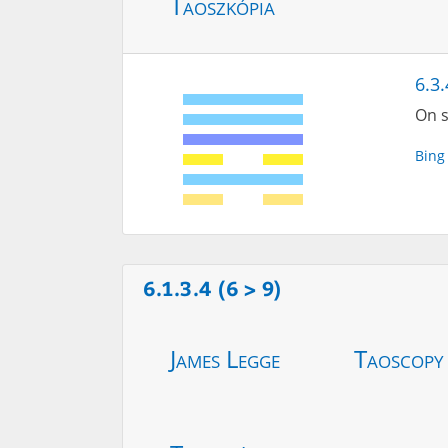
Taoszkópia
6.3.
On s
Bing
6.1.3.4 (6 > 9)
James Legge
Taoscopy