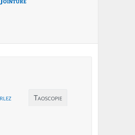
Jointure
rlez
Taoscopie