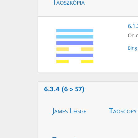
Taoszkópia
6.1.
On e
Bing
6.3.4 (6 > 57)
James Legge
Taoscopy