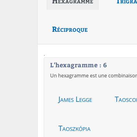
Hexagramme
Trigr
Réciproque
.
L'hexagramme : 6
Un hexagramme est une combinaison de
James Legge
Taosco
Taoszkópia