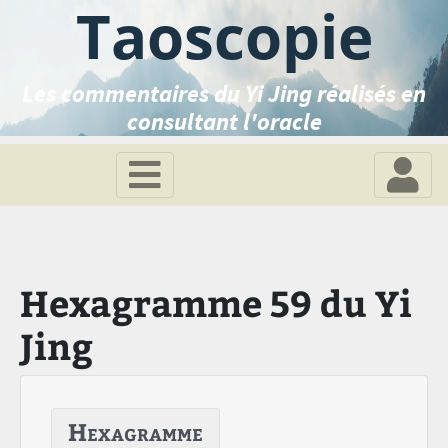
Taoscopie
Les commentaires du Yi Jing réalisés en
consultant l'oracle
Hexagramme 59 du Yi
Jing
Hexagramme