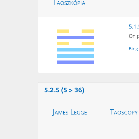
Taoszkópia
5.1.
On p
Bing
5.2.5 (5 > 36)
James Legge
Taoscopy