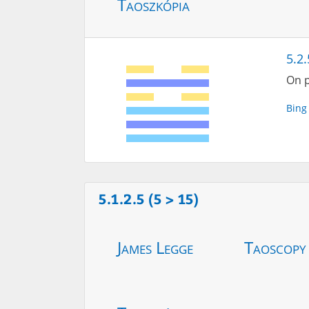
Taoszkópia
5.2.
On p
Bing
5.1.2.5 (5 > 15)
James Legge
Taoscopy