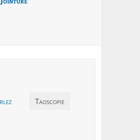
Jointure
rlez
Taoscopie