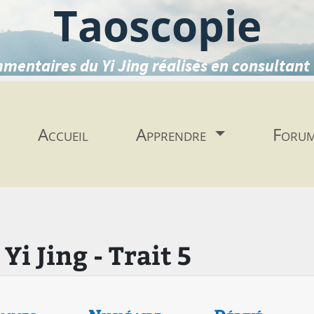
Taoscopie
mentaires du Yi Jing réalisés en consultant 
Accueil
Apprendre
Foru
i Jing - Trait 5