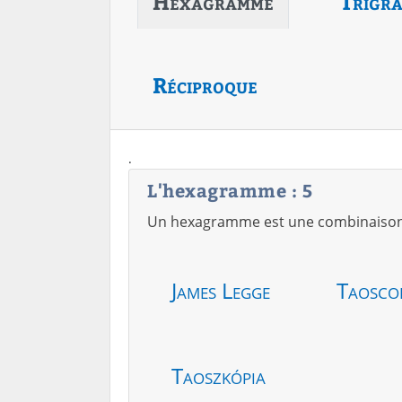
Hexagramme
Trigr
Réciproque
.
L'hexagramme : 5
Un hexagramme est une combinaison de
James Legge
Taosco
Taoszkópia