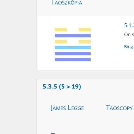
Taoszkópia
5.1.
On s
Bing
5.3.5 (5 > 19)
James Legge
Taoscopy