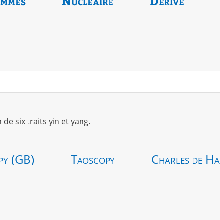
ammes
Nucléaire
Dérivé
 six traits yin et yang.
py (GB)
Taoscopy
Charles de Ha