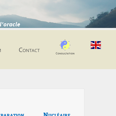
l'oracle
m
Contact
Consultation
paration
Nucléaire