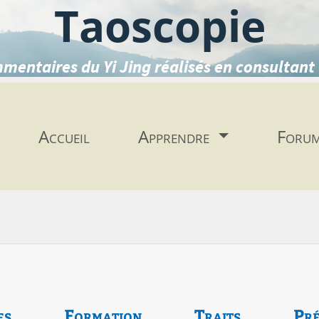
Taoscopie
mentaires du Yi Jing réalisés en consultant 
Accueil
Apprendre
Foru
es
Formation
Traits
Pré