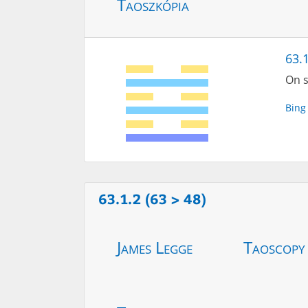
Taoszkópia
63.1
On s
Bing
63.1.2 (63 > 48)
James Legge
Taoscopy