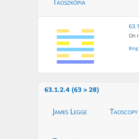
Taoszkópia
63.
On r
Bing
63.1.2.4 (63 > 28)
James Legge
Taoscopy