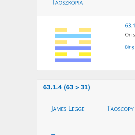
Taoszkópia
63.
On s
Bing
63.1.4 (63 > 31)
James Legge
Taoscopy