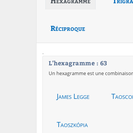
Hexagramme
Trigr
Réciproque
.
L'hexagramme : 63
Un hexagramme est une combinaison de
James Legge
Taosco
Taoszkópia