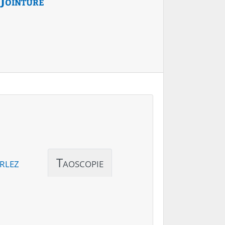
Jointure
rlez
Taoscopie