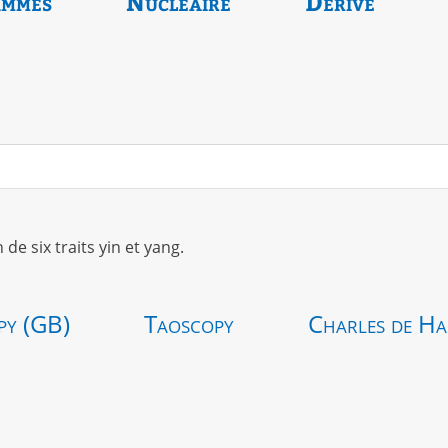
ammes
Nucléaire
Dérivé
 six traits yin et yang.
py (GB)
Taoscopy
Charles de Ha