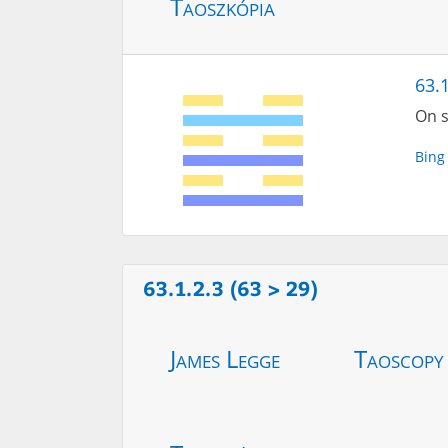
Taoszkópia
63.
On s
Bing
63.1.2.3 (63 > 29)
James Legge
Taoscopy