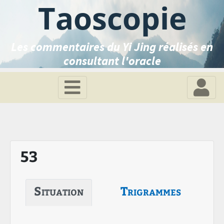
Taoscopie
Les commentaires du Yi Jing réalisés en
consultant l'oracle
53
Situation
Trigrammes