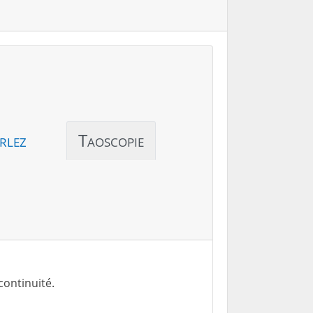
rlez
Taoscopie
continuité.