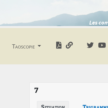
Les com
Taoscopie
7
Situation
Trigramm