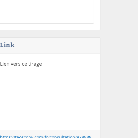
Link
Lien vers ce tirage
https://taoscopy.com/fr/consultation/878888