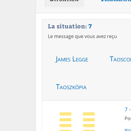
La situation:
7
Le message que vous avez reçu
James Legge
Taosco
Taoszkópia
7 
Po
Bin