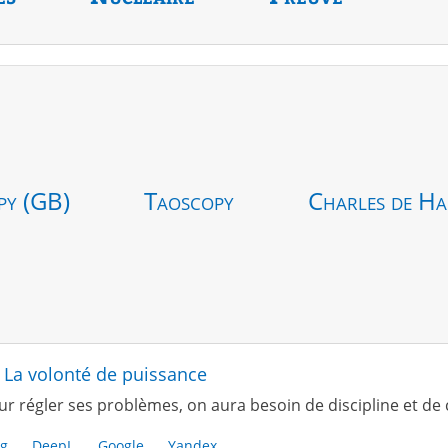
py (GB)
Taoscopy
Charles de Ha
- La volonté de puissance
ur régler ses problèmes, on aura besoin de discipline et de 
g
DeepL
Google
Yandex