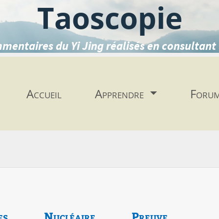
Taoscopie
mentaires du Yi Jing réalisés en consultant 
Accueil
Apprendre
Foru
es
Nucléaire
Preuve