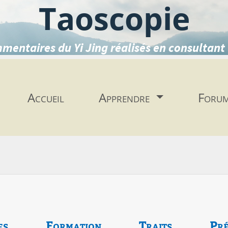
Taoscopie
mentaires du Yi Jing réalisés en consultant 
Accueil
Apprendre
Foru
es
Formation
Traits
Pré