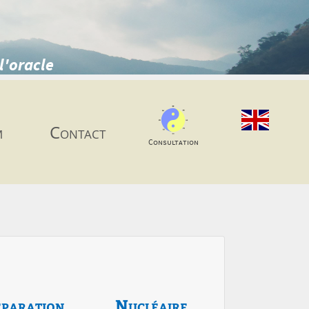
l'oracle
m
Contact
Consultation
paration
Nucléaire