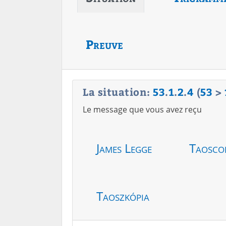
Preuve
La situation:
53
.
1
.
2
.
4
(
53
>
Le message que vous avez reçu
James Legge
Taosco
Taoszkópia