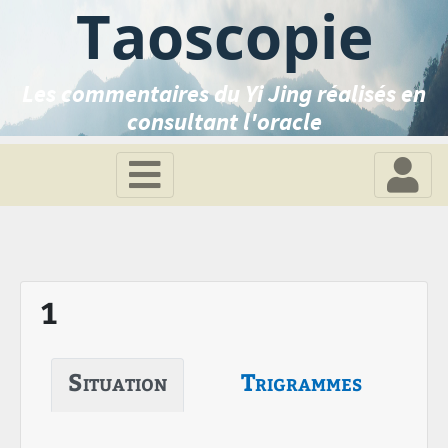
Taoscopie
Les commentaires du Yi Jing réalisés en
consultant l'oracle
1
Situation
Trigrammes