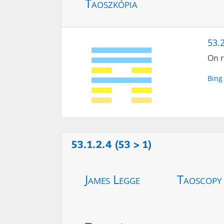
Taoszkópia
53.2
On r
Bing
53.1.2.4 (53 > 1)
James Legge
Taoscopy