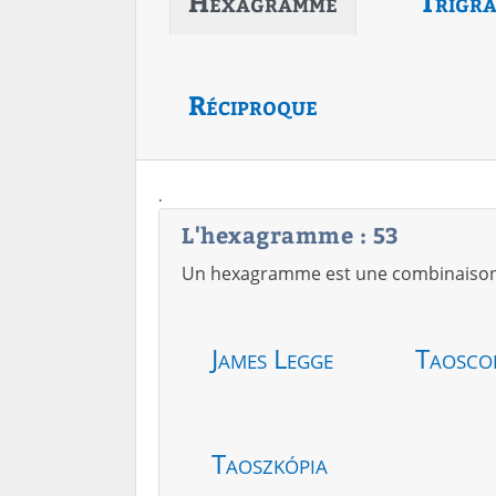
Hexagramme
Trigr
Réciproque
.
L'hexagramme : 53
Un hexagramme est une combinaison de
James Legge
Taosco
Taoszkópia