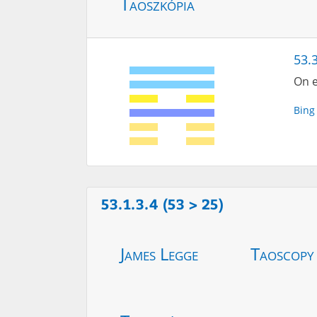
Taoszkópia
53.3
On e
Bing
53.1.3.4 (53 > 25)
James Legge
Taoscopy