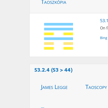
Taoszkópia
53.1
On f
Bing
53.2.4 (53 > 44)
James Legge
Taoscopy