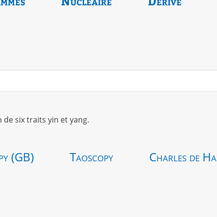
ammes
Nucléaire
Dérivé
 six traits yin et yang.
py (GB)
Taoscopy
Charles de Ha