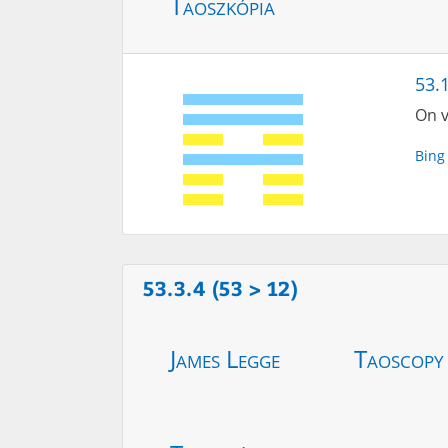
Taoszkópia
53.1
On v
Bing
53.3.4 (53 > 12)
James Legge
Taoscopy