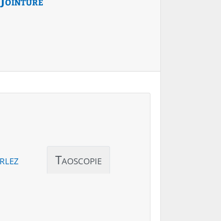
Jointure
rlez
Taoscopie