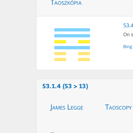
Taoszkópia
53.4
On s
Bing
53.1.4 (53 > 13)
James Legge
Taoscopy