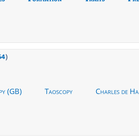
64
)
py (GB)
Taoscopy
Charles de Ha