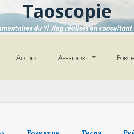
Taoscopie
mentaires du Yi Jing réalisés en consultant 
Accueil
Apprendre
Foru
es
Formation
Traits
Pré