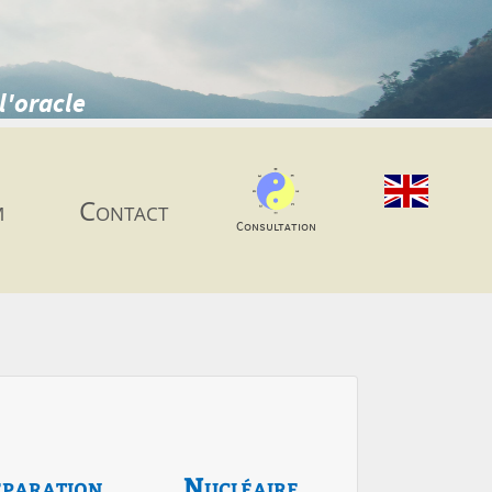
l'oracle
m
Contact
Consultation
paration
Nucléaire