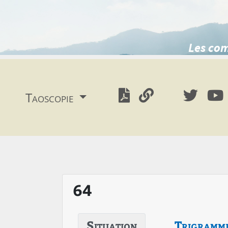
Les com
Taoscopie
64
Situation
Trigramm