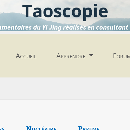
Taoscopie
mentaires du Yi Jing réalisés en consultant 
Accueil
Apprendre
Foru
es
Nucléaire
Preuve