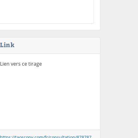
Link
Lien vers ce tirage
https://taoscopy.com/fr/consultation/878787