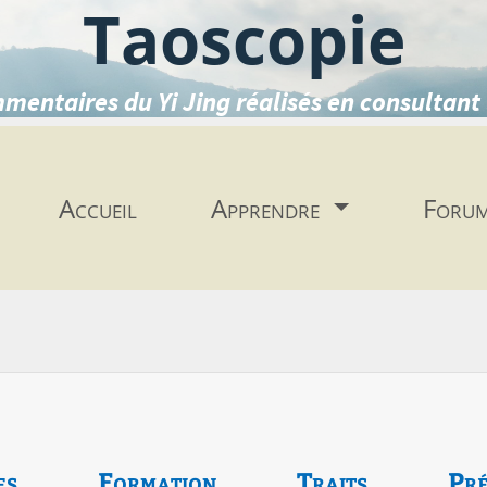
Taoscopie
mentaires du Yi Jing réalisés en consultant 
Accueil
Apprendre
Foru
es
Formation
Traits
Pré