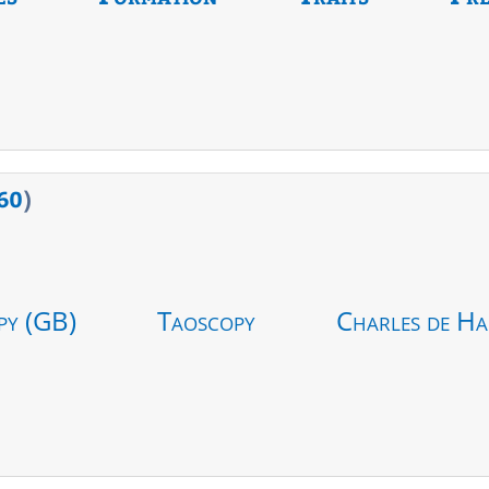
60
)
py (GB)
Taoscopy
Charles de Ha