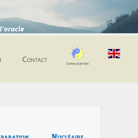
l'oracle
m
Contact
Consultation
paration
Nucléaire