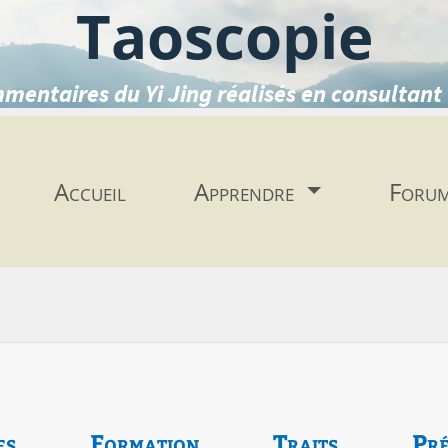
Taoscopie
mentaires du Yi Jing réalisés en consultant 
Accueil
Apprendre
Foru
es
Formation
Traits
Pré