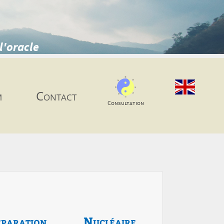
l'oracle
m
Contact
Consultation
paration
Nucléaire