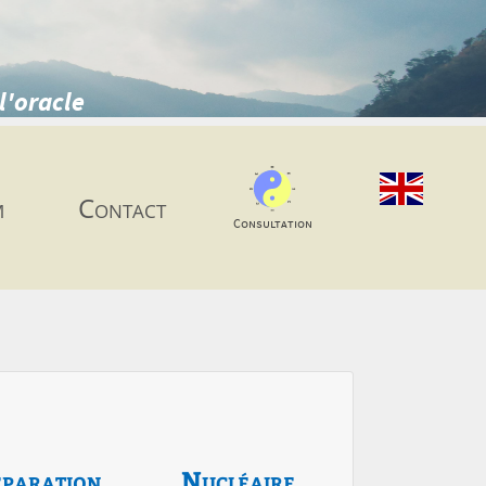
l'oracle
m
Contact
Consultation
paration
Nucléaire