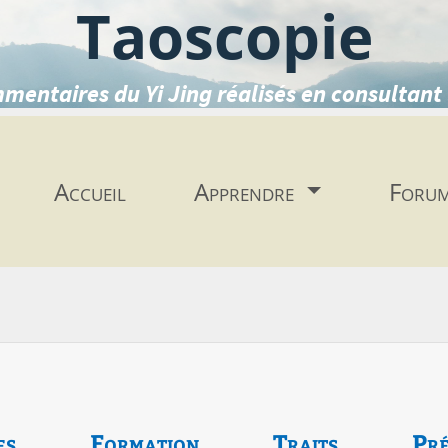
Taoscopie
mentaires du Yi Jing réalisés en consultant 
Accueil
Apprendre
Foru
es
Formation
Traits
Pré