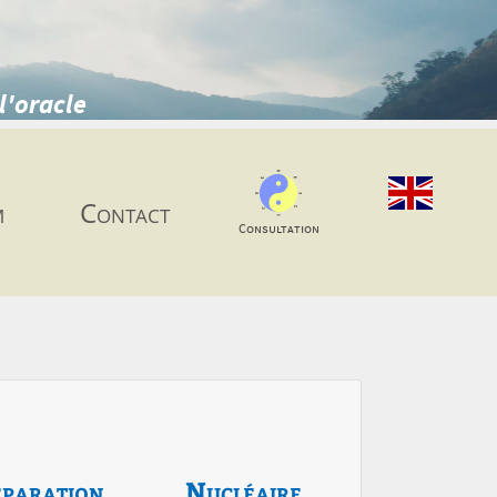
l'oracle
m
Contact
Consultation
paration
Nucléaire