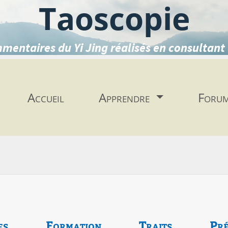
Taoscopie
mentaires du Yi Jing réalisés en consultant 
Accueil
Apprendre
Foru
es
Formation
Traits
Pré