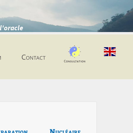
l'oracle
m
Contact
Consultation
paration
Nucléaire