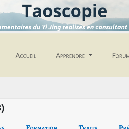
Taoscopie
mentaires du Yi Jing réalisés en consultant 
Accueil
Apprendre
Foru
8)
es
Formation
Traits
Pré