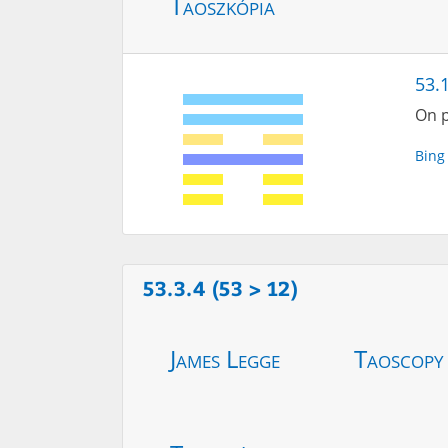
Taoszkópia
53.1
On p
Bing
53.3.4 (53 > 12)
James Legge
Taoscopy