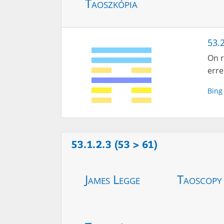
Taoszkópia
53.2
On r
erre
Bing
53.1.2.3 (53 > 61)
James Legge
Taoscopy