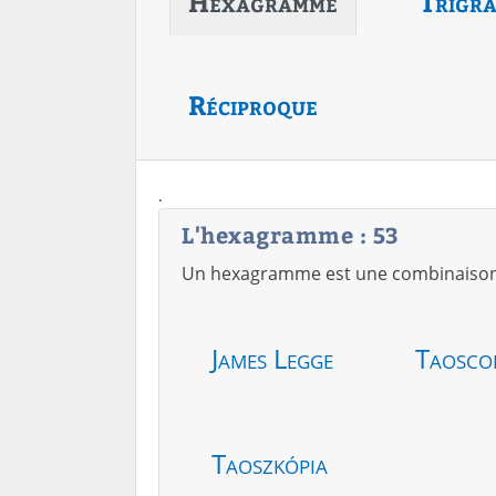
Hexagramme
Trigr
Réciproque
.
L'hexagramme : 53
Un hexagramme est une combinaison de
James Legge
Taosco
Taoszkópia