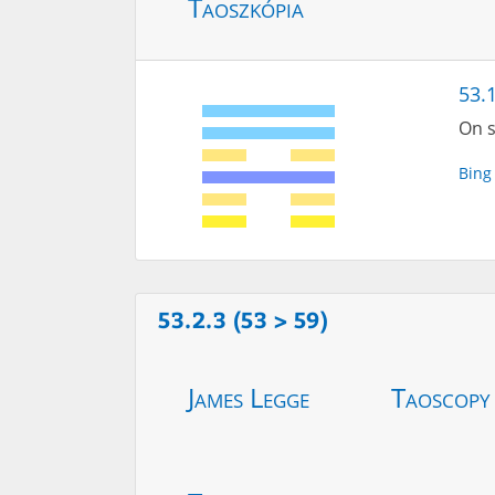
Taoszkópia
53.1
On s
Bing
53.2.3 (53 > 59)
James Legge
Taoscopy