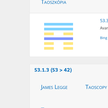
Taoszkópia
53.
Avan
Bing
53.1.3 (53 > 42)
James Legge
Taoscopy