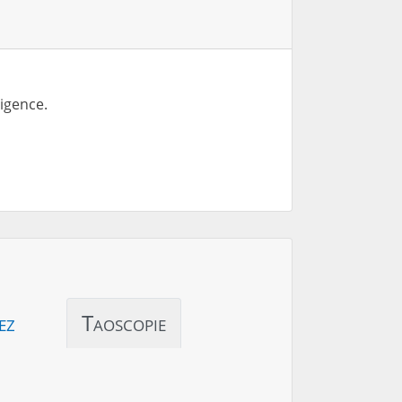
igence.
ez
Taoscopie