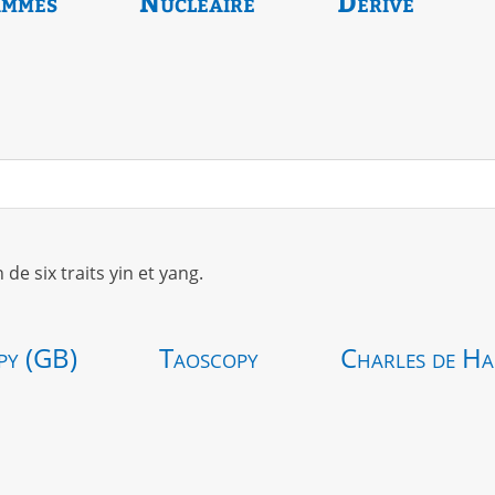
ammes
Nucléaire
Dérivé
 six traits yin et yang.
py (GB)
Taoscopy
Charles de Ha