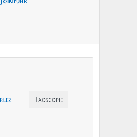
Jointure
rlez
Taoscopie