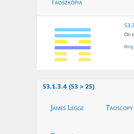
Taoszkópia
53.3
On e
Bing
53.1.3.4 (53 > 25)
James Legge
Taoscopy