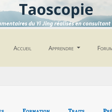
Taoscopie
mentaires du Yi Jing réalisés en consultant 
Accueil
Apprendre
Foru
es
Formation
Traits
Pré