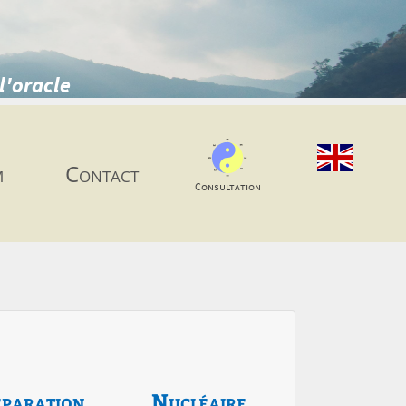
l'oracle
m
Contact
Consultation
paration
Nucléaire