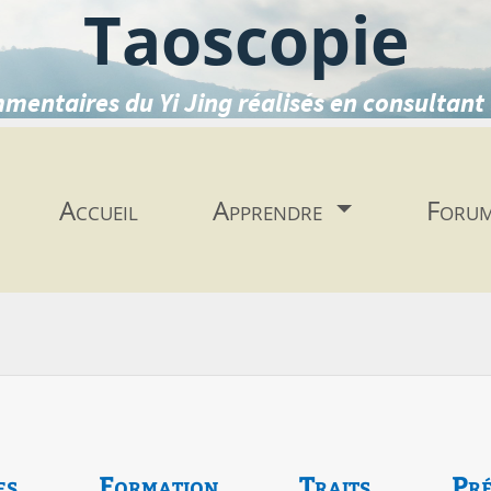
Taoscopie
mentaires du Yi Jing réalisés en consultant 
Accueil
Apprendre
Foru
es
Formation
Traits
Pré