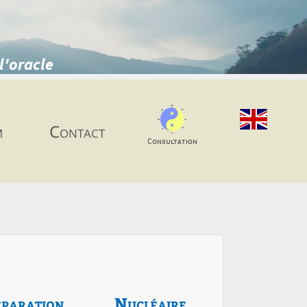
l'oracle
m
Contact
Consultation
paration
Nucléaire