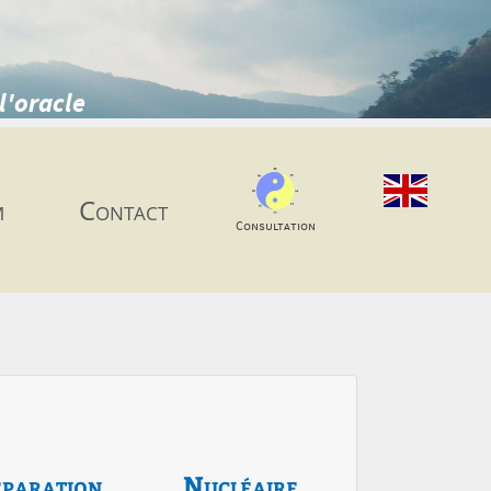
l'oracle
m
Contact
Consultation
paration
Nucléaire