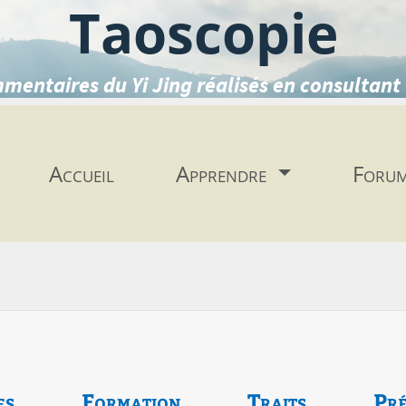
Taoscopie
mentaires du Yi Jing réalisés en consultant 
Accueil
Apprendre
Foru
es
Formation
Traits
Pré