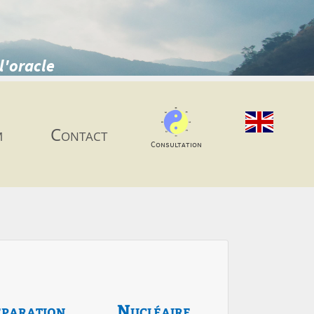
l'oracle
m
Contact
Consultation
paration
Nucléaire