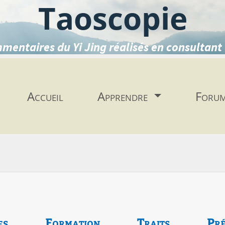
Taoscopie
mentaires du Yi Jing réalisés en consultant 
Accueil
Apprendre
Foru
es
Formation
Traits
Pré