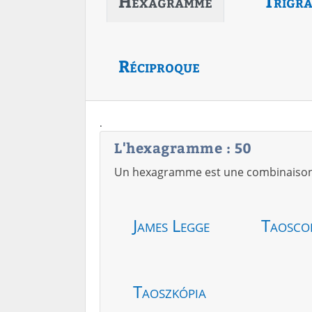
Hexagramme
Trigr
Réciproque
.
L'hexagramme : 50
Un hexagramme est une combinaison de
James Legge
Taosco
Taoszkópia