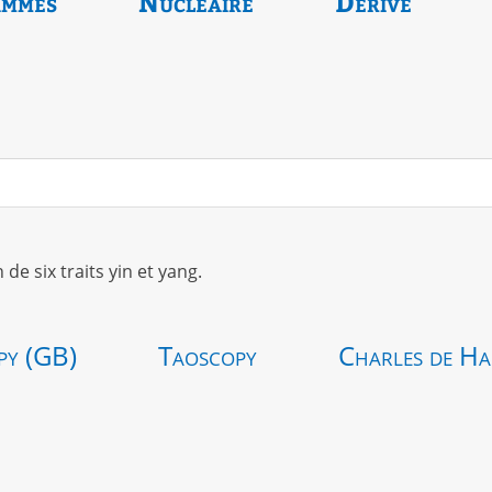
ammes
Nucléaire
Dérivé
 six traits yin et yang.
py (GB)
Taoscopy
Charles de Ha