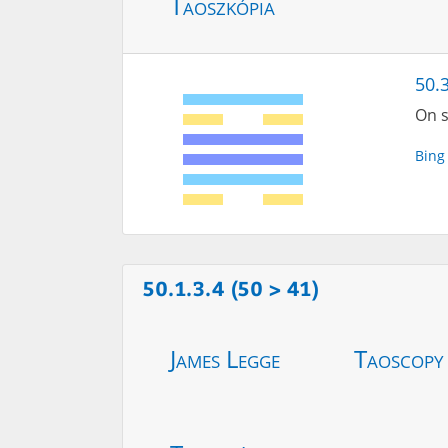
Taoszkópia
50.
On s
Bing
50.1.3.4 (50 > 41)
James Legge
Taoscopy