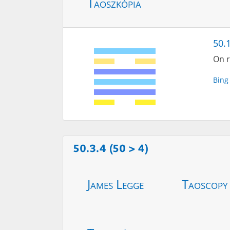
Taoszkópia
50.
On r
Bing
50.3.4 (50 > 4)
James Legge
Taoscopy