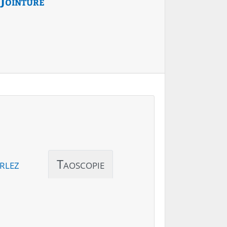
Jointure
rlez
Taoscopie