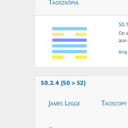
Taoszkópia
50.
On s
aux 
Bing
50.2.4 (50 > 52)
James Legge
Taoscopy