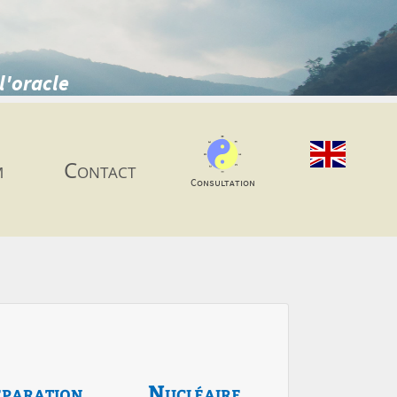
l'oracle
m
Contact
Consultation
paration
Nucléaire