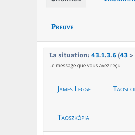
Preuve
La situation:
43
.
1
.
3
.
6
(
43
>
Le message que vous avez reçu
James Legge
Taosco
Taoszkópia