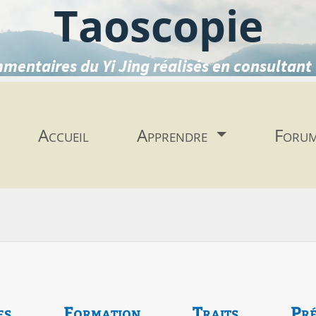
Taoscopie
mentaires du Yi Jing réalisés en consultant 
Accueil
Apprendre
Foru
es
Formation
Traits
Pré