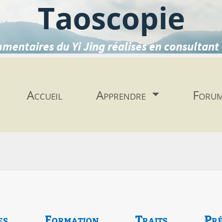
Taoscopie
mentaires du Yi Jing réalisés en consultant 
Accueil
Apprendre
Foru
es
Formation
Traits
Pré