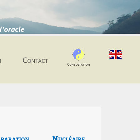
l'oracle
m
Contact
Consultation
paration
Nucléaire