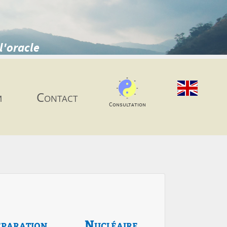
l'oracle
m
Contact
Consultation
paration
Nucléaire