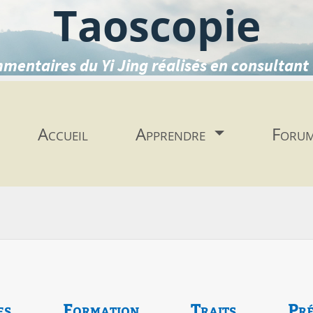
Taoscopie
mentaires du Yi Jing réalisés en consultant 
Accueil
Apprendre
Foru
es
Formation
Traits
Pré