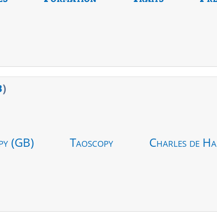
3
)
py (GB)
Taoscopy
Charles de Ha