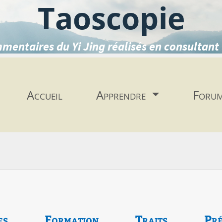
Taoscopie
mentaires du Yi Jing réalisés en consultant 
Accueil
Apprendre
Foru
es
Formation
Traits
Pré