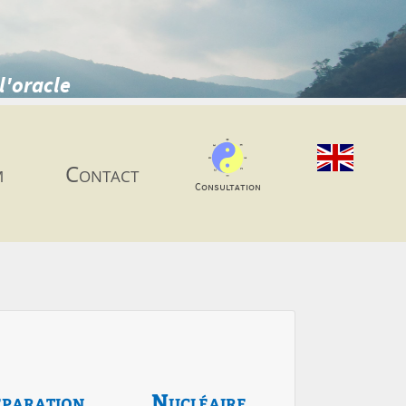
l'oracle
m
Contact
Consultation
paration
Nucléaire