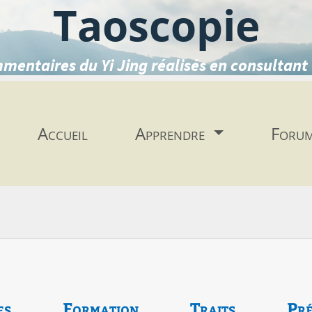
Taoscopie
mentaires du Yi Jing réalisés en consultant 
Accueil
Apprendre
Foru
es
Formation
Traits
Pré