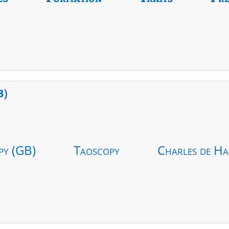
8
)
py (GB)
Taoscopy
Charles de Ha