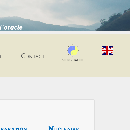
l'oracle
m
Contact
Consultation
paration
Nucléaire