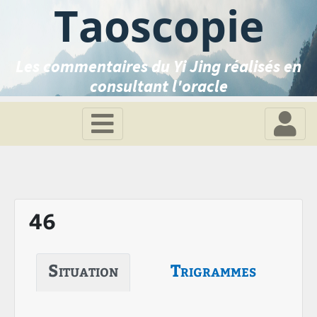
Taoscopie
Les commentaires du Yi Jing réalisés en
consultant l'oracle
46
Situation
Trigrammes