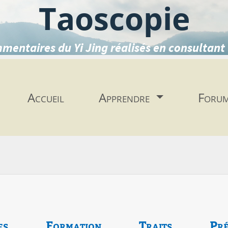
Taoscopie
mentaires du Yi Jing réalisés en consultant 
Accueil
Apprendre
Foru
es
Formation
Traits
Pré