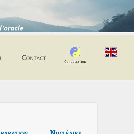
l'oracle
m
Contact
Consultation
paration
Nucléaire