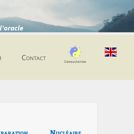
l'oracle
m
Contact
Consultation
paration
Nucléaire