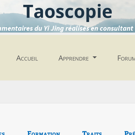
Taoscopie
mentaires du Yi Jing réalisés en consultant 
Accueil
Apprendre
Foru
es
Formation
Traits
Pré