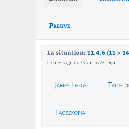
Preuve
La situation:
11
.
4
.
6
(
11
>
1
Le message que vous avez reçu
James Legge
Taosco
Taoszkópia