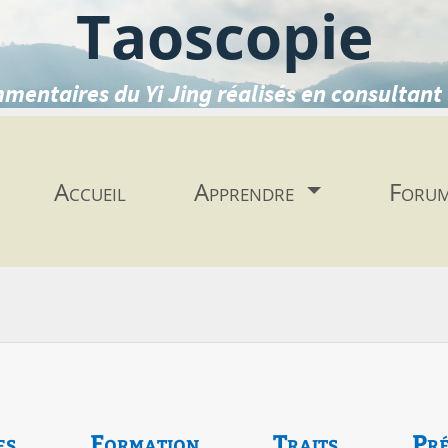
Taoscopie
mentaires du Yi Jing réalisés en consultant 
Accueil
Apprendre
Foru
es
Formation
Traits
Pré