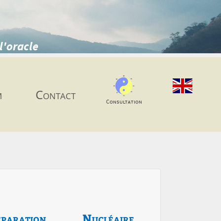
l'oracle
m
Contact
Consultation
paration
Nucléaire