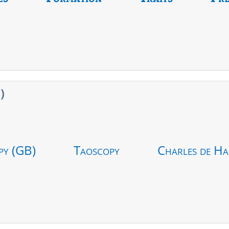
4
)
py (GB)
Taoscopy
Charles de Ha