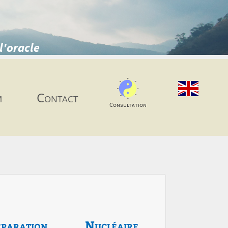
l'oracle
m
Contact
Consultation
paration
Nucléaire