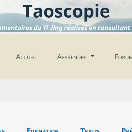
Taoscopie
mentaires du Yi Jing réalisés en consultant 
Accueil
Apprendre
Foru
es
Formation
Traits
Pré