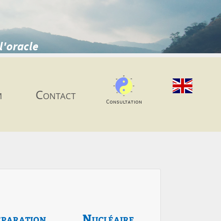
l'oracle
m
Contact
Consultation
paration
Nucléaire