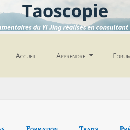
Taoscopie
mentaires du Yi Jing réalisés en consultant 
Accueil
Apprendre
Foru
es
Formation
Traits
Pré