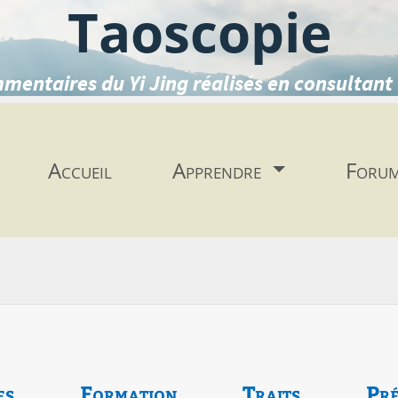
Taoscopie
mentaires du Yi Jing réalisés en consultant 
Accueil
Apprendre
Foru
es
Formation
Traits
Pré