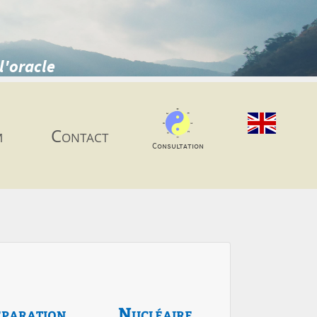
l'oracle
m
Contact
Consultation
paration
Nucléaire