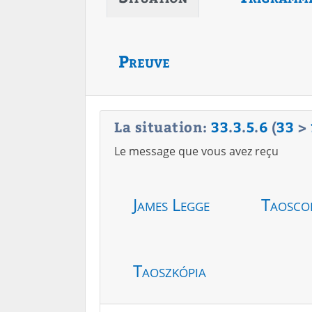
Preuve
La situation:
33
.
3
.
5
.
6
(
33
>
Le message que vous avez reçu
James Legge
Taosco
Taoszkópia