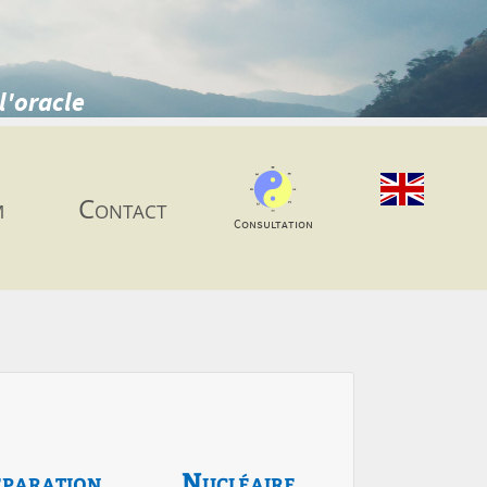
l'oracle
m
Contact
Consultation
paration
Nucléaire