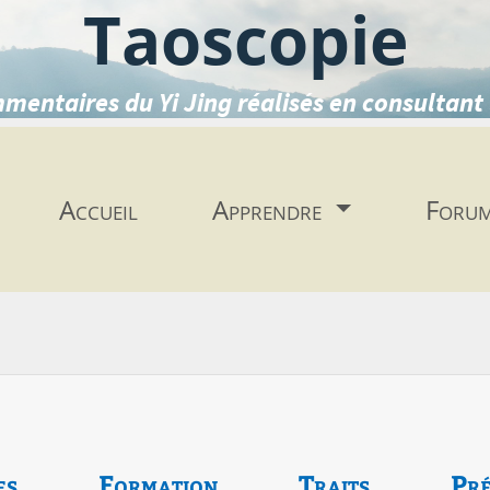
Taoscopie
mentaires du Yi Jing réalisés en consultant 
Accueil
Apprendre
Foru
es
Formation
Traits
Pré