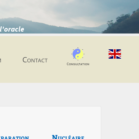
l'oracle
m
Contact
Consultation
paration
Nucléaire