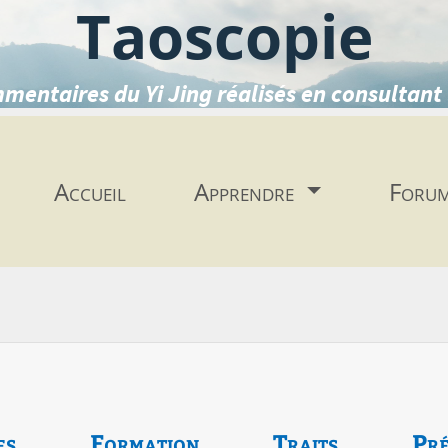
Taoscopie
mentaires du Yi Jing réalisés en consultant 
Accueil
Apprendre
Foru
es
Formation
Traits
Pré