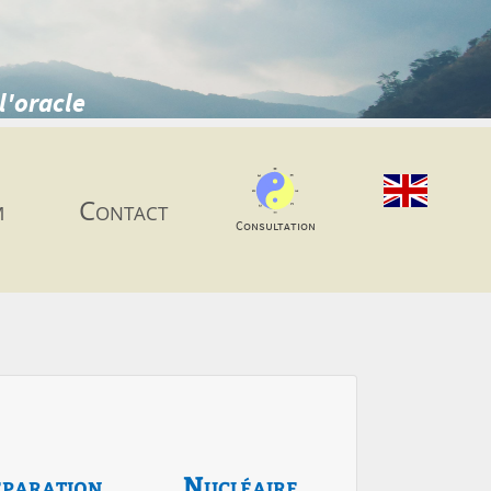
l'oracle
m
Contact
Consultation
paration
Nucléaire