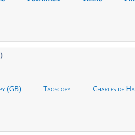
7
)
py (GB)
Taoscopy
Charles de Ha