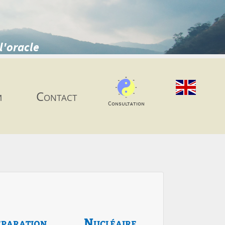
l'oracle
m
Contact
Consultation
paration
Nucléaire