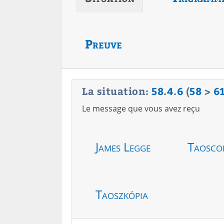
Preuve
La situation:
58
.
4
.
6
(
58
>
6
Le message que vous avez reçu
James Legge
Taosco
Taoszkópia