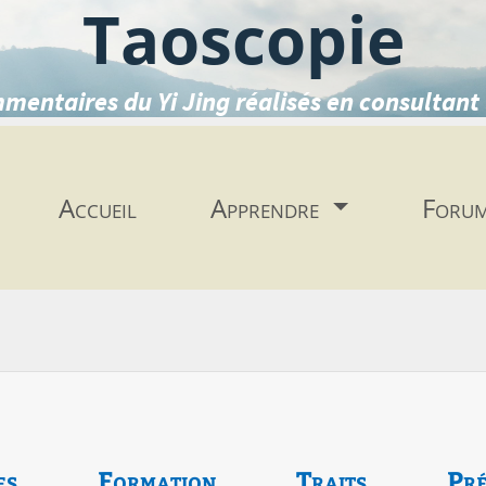
Taoscopie
mentaires du Yi Jing réalisés en consultant 
Accueil
Apprendre
Foru
es
Formation
Traits
Pré