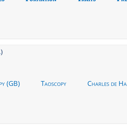
1
)
py (GB)
Taoscopy
Charles de Ha