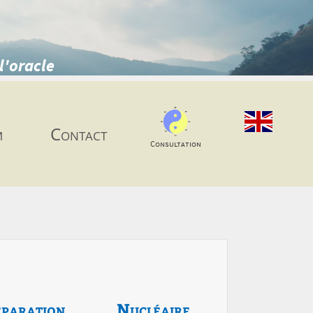
l'oracle
m
Contact
Consultation
paration
Nucléaire