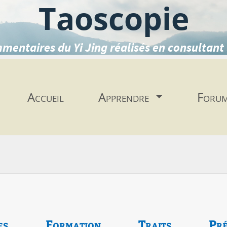
Taoscopie
mentaires du Yi Jing réalisés en consultant 
Accueil
Apprendre
Foru
es
Formation
Traits
Pré